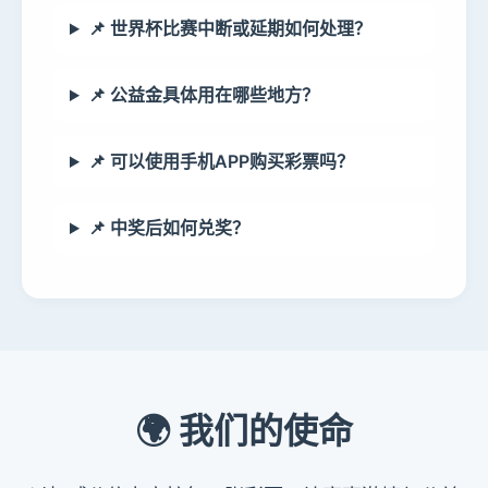
📌 世界杯比赛中断或延期如何处理？
📌 公益金具体用在哪些地方？
📌 可以使用手机APP购买彩票吗？
📌 中奖后如何兑奖？
🌍 我们的使命