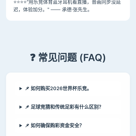
⭐️⭐️⭐️⭐️"用乐竞体育蓝牙耳机看直播，音画同步没延
迟，体验加分。" —— 承德·张先生。
❓ 常见问题 (FAQ)
📌 如何购买2026世界杯乐竞。
📌 足球竞猜和传统足彩有什么区别？
📌 如何确保购彩资金安全？