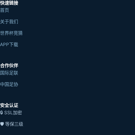
快速链接
首页
关于我们
世界杯竞猜
APP下载
合作伙伴
国际足联
中国足协
安全认证
🔒 SSL加密
🛡️ 等保三级