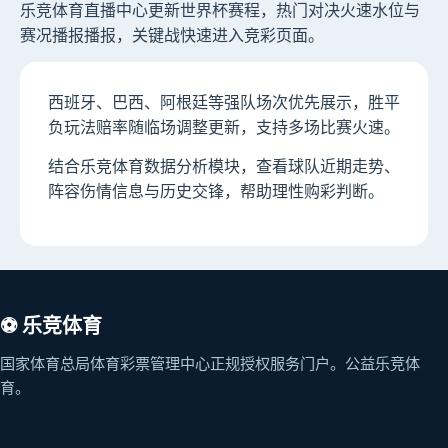
乐竞体育直播中心更新世界杯赛程，热门对决火速水位与
赛况播报播报，关键战快速进入竞彩页面。
西班牙、巴西、阿根廷等强队场次优先展示，胜平
负玩法赔率随临场调整更新，支持多场比赛火速。
结合乐竞体育数据分析模块，查看球队近期走势、
阵容伤情信息与历史交锋，帮助理性购彩判断。
⚽ 乐竞体育
国家体育总局体育彩票管理中心正规授权服务门户。公益乐竞体
育。